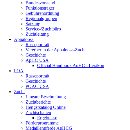
Bundesvorstand
Funktionsträger
Gebührenordnung
Regionalgruppen
Satzung
Service-/Zuchtbüro
Zuchtleitung
Appaloosa
Rasseportrait
Vererber in der Appaloosa-Zucht
Geschichte
ApHC USA
Official Handbook ApHC - Lexikon
POA
Rasseportrait
Geschichte
POAC USA
Zucht
Lineare Beschreibung
Zuchtberichte
Hengstkatalog Online
Zuchtschauen
Ergebnisse
Förderprogramme
Medaillenpferde ApHCG