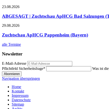
23.08.2026
ABGESAGT | Zuchtschau ApHCG Bad Salzungen (T
29.08.2026
Zuchtschau ApHCG Pappenheim (Bayern)
alle Termine
Newsletter
E-Mail-Adresse
Pflichtfeld
Sicherheitsfrage
*
Was ist di
Abonnieren
Navigation überspringen
Home
Kontakt
Impressum
Datenschutz
Sitemap
Archiv