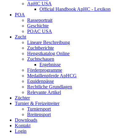
ApHC USA
Official Handbook ApHC - Lexikon
POA
Rasseportrait
Geschichte
POAC USA
Zucht
Lineare Beschreibung
Zuchtberichte
Hengstkatalog Online
Zuchtschauen
Ergebnisse
Förderprogramme
Medaillenpferde ApHCG
Equidenpässe
Rechtliche Grundlagen
Relevante Artikel
Züchter
Turnier & Freizeitreiter
Turniersport
Breitensport
Downloads
Kontakt
Login