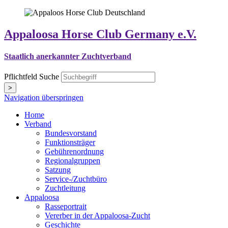
Appaloosa Horse Club Germany e.V.
Staatlich anerkannter Zuchtverband
Pflichtfeld
Suche
>
Navigation überspringen
Home
Verband
Bundesvorstand
Funktionsträger
Gebührenordnung
Regionalgruppen
Satzung
Service-/Zuchtbüro
Zuchtleitung
Appaloosa
Rasseportrait
Vererber in der Appaloosa-Zucht
Geschichte