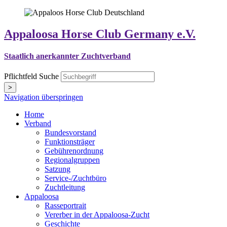
Appaloosa Horse Club Germany e.V.
Staatlich anerkannter Zuchtverband
Pflichtfeld
Suche
>
Navigation überspringen
Home
Verband
Bundesvorstand
Funktionsträger
Gebührenordnung
Regionalgruppen
Satzung
Service-/Zuchtbüro
Zuchtleitung
Appaloosa
Rasseportrait
Vererber in der Appaloosa-Zucht
Geschichte