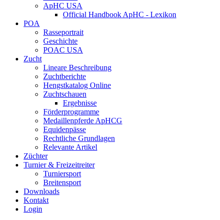
ApHC USA
Official Handbook ApHC - Lexikon
POA
Rasseportrait
Geschichte
POAC USA
Zucht
Lineare Beschreibung
Zuchtberichte
Hengstkatalog Online
Zuchtschauen
Ergebnisse
Förderprogramme
Medaillenpferde ApHCG
Equidenpässe
Rechtliche Grundlagen
Relevante Artikel
Züchter
Turnier & Freizeitreiter
Turniersport
Breitensport
Downloads
Kontakt
Login