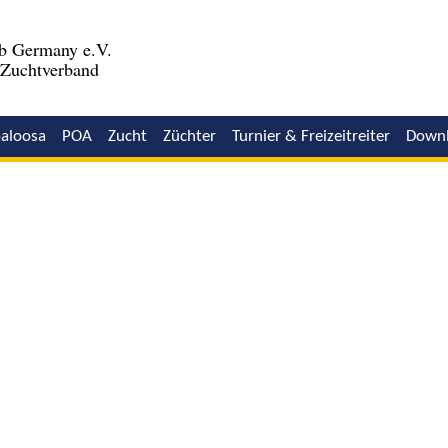
b Germany e.V.
r Zuchtverband
aloosa
POA
Zucht
Züchter
Turnier & Freizeitreiter
Down