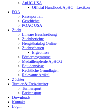
ApHC USA
Official Handbook ApHC - Lexikon
POA
Rasseportrait
Geschichte
POAC USA
Zucht
Lineare Beschreibung
Zuchtberichte
Hengstkatalog Online
Zuchtschauen
Ergebnisse
Förderprogramme
Medaillenpferde ApHCG
Equidenpässe
Rechtliche Grundlagen
Relevante Artikel
Züchter
Turnier & Freizeitreiter
Turniersport
Breitensport
Downloads
Kontakt
Login