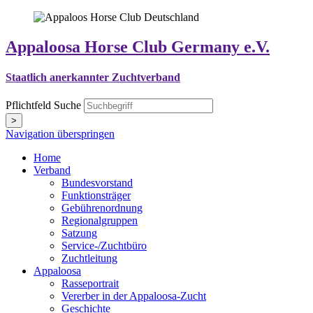
Appaloosa Horse Club Germany e.V.
Staatlich anerkannter Zuchtverband
Pflichtfeld
Suche
>
Navigation überspringen
Home
Verband
Bundesvorstand
Funktionsträger
Gebührenordnung
Regionalgruppen
Satzung
Service-/Zuchtbüro
Zuchtleitung
Appaloosa
Rasseportrait
Vererber in der Appaloosa-Zucht
Geschichte