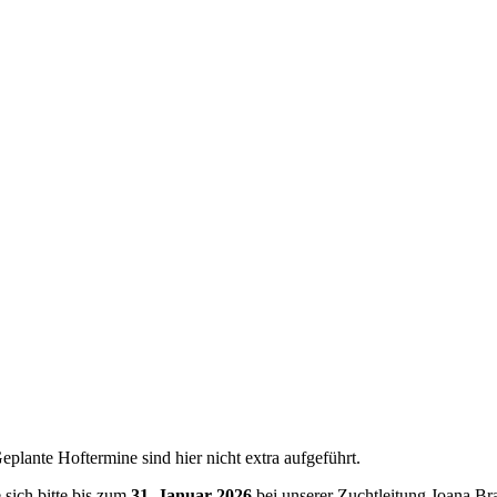
plante Hoftermine sind hier nicht extra aufgeführt.
sich bitte bis zum
31. Januar 2026
bei unserer Zuchtleitung Joana B