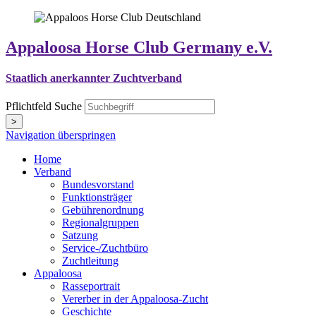
Appaloosa Horse Club Germany e.V.
Staatlich anerkannter Zuchtverband
Pflichtfeld
Suche
>
Navigation überspringen
Home
Verband
Bundesvorstand
Funktionsträger
Gebührenordnung
Regionalgruppen
Satzung
Service-/Zuchtbüro
Zuchtleitung
Appaloosa
Rasseportrait
Vererber in der Appaloosa-Zucht
Geschichte