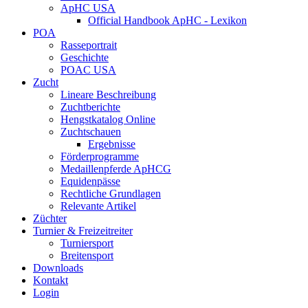
ApHC USA
Official Handbook ApHC - Lexikon
POA
Rasseportrait
Geschichte
POAC USA
Zucht
Lineare Beschreibung
Zuchtberichte
Hengstkatalog Online
Zuchtschauen
Ergebnisse
Förderprogramme
Medaillenpferde ApHCG
Equidenpässe
Rechtliche Grundlagen
Relevante Artikel
Züchter
Turnier & Freizeitreiter
Turniersport
Breitensport
Downloads
Kontakt
Login