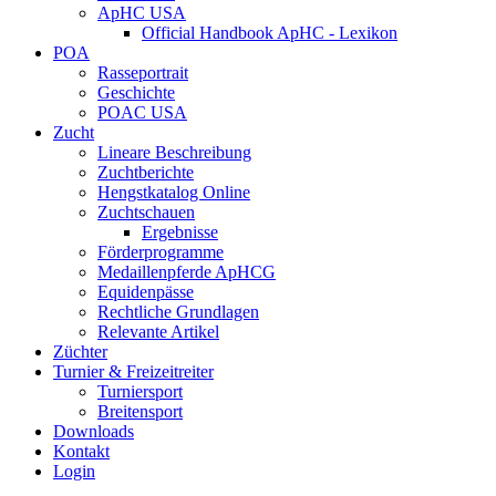
ApHC USA
Official Handbook ApHC - Lexikon
POA
Rasseportrait
Geschichte
POAC USA
Zucht
Lineare Beschreibung
Zuchtberichte
Hengstkatalog Online
Zuchtschauen
Ergebnisse
Förderprogramme
Medaillenpferde ApHCG
Equidenpässe
Rechtliche Grundlagen
Relevante Artikel
Züchter
Turnier & Freizeitreiter
Turniersport
Breitensport
Downloads
Kontakt
Login