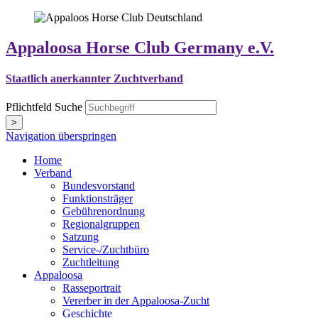
Appaloosa Horse Club Germany e.V.
Staatlich anerkannter Zuchtverband
Pflichtfeld
Suche
>
Navigation überspringen
Home
Verband
Bundesvorstand
Funktionsträger
Gebührenordnung
Regionalgruppen
Satzung
Service-/Zuchtbüro
Zuchtleitung
Appaloosa
Rasseportrait
Vererber in der Appaloosa-Zucht
Geschichte