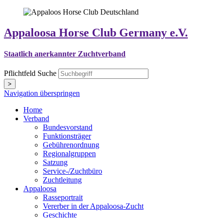
Appaloosa Horse Club Germany e.V.
Staatlich anerkannter Zuchtverband
Pflichtfeld
Suche
>
Navigation überspringen
Home
Verband
Bundesvorstand
Funktionsträger
Gebührenordnung
Regionalgruppen
Satzung
Service-/Zuchtbüro
Zuchtleitung
Appaloosa
Rasseportrait
Vererber in der Appaloosa-Zucht
Geschichte