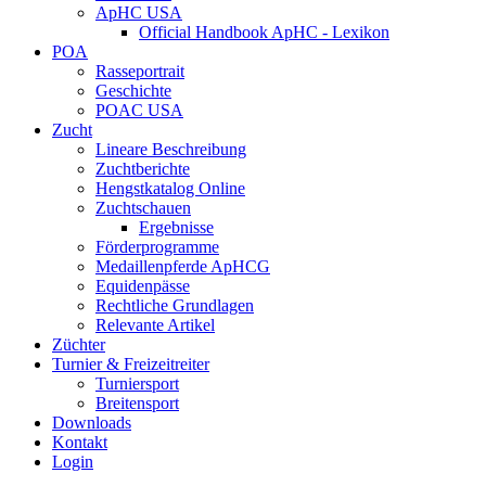
ApHC USA
Official Handbook ApHC - Lexikon
POA
Rasseportrait
Geschichte
POAC USA
Zucht
Lineare Beschreibung
Zuchtberichte
Hengstkatalog Online
Zuchtschauen
Ergebnisse
Förderprogramme
Medaillenpferde ApHCG
Equidenpässe
Rechtliche Grundlagen
Relevante Artikel
Züchter
Turnier & Freizeitreiter
Turniersport
Breitensport
Downloads
Kontakt
Login