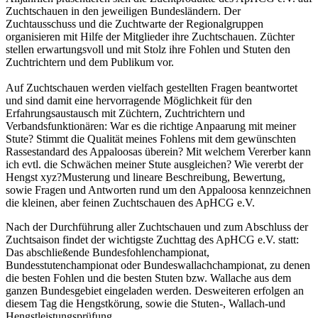
Zuchtschauen in den jeweiligen Bundesländern. Der
Zuchtausschuss und die Zuchtwarte der Regionalgruppen
organisieren mit Hilfe der Mitglieder ihre Zuchtschauen. Züchter
stellen erwartungsvoll und mit Stolz ihre Fohlen und Stuten den
Zuchtrichtern und dem Publikum vor.
Auf Zuchtschauen werden vielfach gestellten Fragen beantwortet
und sind damit eine hervorragende Möglichkeit für den
Erfahrungsaustausch mit Züchtern, Zuchtrichtern und
Verbandsfunktionären: War es die richtige Anpaarung mit meiner
Stute? Stimmt die Qualität meines Fohlens mit dem gewünschten
Rassestandard des Appaloosas überein? Mit welchem Vererber kann
ich evtl. die Schwächen meiner Stute ausgleichen? Wie vererbt der
Hengst xyz?Musterung und lineare Beschreibung, Bewertung,
sowie Fragen und Antworten rund um den Appaloosa kennzeichnen
die kleinen, aber feinen Zuchtschauen des ApHCG e.V.
Nach der Durchführung aller Zuchtschauen und zum Abschluss der
Zuchtsaison findet der wichtigste Zuchttag des ApHCG e.V. statt:
Das abschließende Bundesfohlenchampionat,
Bundesstutenchampionat oder Bundeswallachchampionat, zu denen
die besten Fohlen und die besten Stuten bzw. Wallache aus dem
ganzen Bundesgebiet eingeladen werden. Desweiteren erfolgen an
diesem Tag die Hengstkörung, sowie die Stuten-, Wallach-und
Hengstleistungsprüfung.