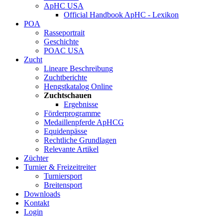
ApHC USA
Official Handbook ApHC - Lexikon
POA
Rasseportrait
Geschichte
POAC USA
Zucht
Lineare Beschreibung
Zuchtberichte
Hengstkatalog Online
Zuchtschauen
Ergebnisse
Förderprogramme
Medaillenpferde ApHCG
Equidenpässe
Rechtliche Grundlagen
Relevante Artikel
Züchter
Turnier & Freizeitreiter
Turniersport
Breitensport
Downloads
Kontakt
Login