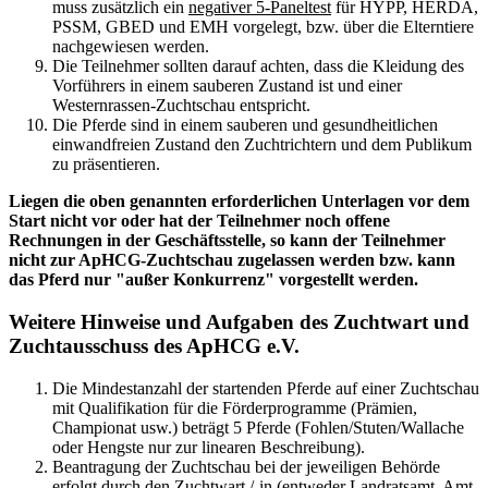
muss zusätzlich ein
negativer 5-Paneltest
für HYPP, HERDA,
PSSM, GBED und EMH vorgelegt, bzw. über die Elterntiere
nachgewiesen werden.
Die Teilnehmer sollten darauf achten, dass die Kleidung des
Vorführers in einem sauberen Zustand ist und einer
Westernrassen-Zuchtschau entspricht.
Die Pferde sind in einem sauberen und gesundheitlichen
einwandfreien Zustand den Zuchtrichtern und dem Publikum
zu präsentieren.
Liegen die oben genannten erforderlichen Unterlagen vor dem
Start nicht vor oder hat der Teilnehmer noch offene
Rechnungen in der Geschäftsstelle, so kann der Teilnehmer
nicht zur ApHCG-Zuchtschau zugelassen werden bzw. kann
das Pferd nur "außer Konkurrenz" vorgestellt werden.
Weitere Hinweise und Aufgaben des Zuchtwart und
Zuchtausschuss des ApHCG e.V.
Die Mindestanzahl der startenden Pferde auf einer Zuchtschau
mit Qualifikation für die Förderprogramme (Prämien,
Championat usw.) beträgt 5 Pferde (Fohlen/Stuten/Wallache
oder Hengste nur zur linearen Beschreibung).
Beantragung der Zuchtschau bei der jeweiligen Behörde
erfolgt durch den Zuchtwart /-in (entweder Landratsamt, Amt