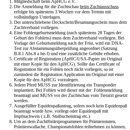
Mitgliedschaft beim ApHCG e.V.
Die Anmeldung für die Zuchtschau
beim Zuchtausschuss
erfolgte bis spätestens 3 Wochen vor dem Termin mit
vollständigen Unterlagen.
Der unterschriebene Deckschein/Besamungsschein muss dem
Zuchtverband vorliegen.
Eine Fohlengeburtsmeldung (nach spätestens 28 Tagen der
Geburt des Fohlens) muss dem Zuchtverband vorliegen. Bei
Vorlage der Geburtsmeldung nach der Frist, wird ein DNA-
Test zur Abstammungsüberprüfung angeordnet (Satzung
B.8.1 Abs.8 a bis f) und eine zusätzliche Gebühr erhoben.
Certificate of Registration (ApHC/USA-Papier im Original
mit einer Kopie für den ApHCG). Sollte das Certificate of
Registration für ein Fohlen noch nicht vorliegen, so ist
zumindest die Registration Application im Original mit einer
Kopie für den ApHCG vorzulegen.
Jedem Pferd MUSS zur Identifizierung ein Transponder
implantiert. Bei Fohlen wird dieser mit der Fohlenmeldung
beantragt und MUSS vor der Zuchtschau vom Tierarzt gesetzt
werden.
Ausgefüllter Equidenpaßantrag, sofern noch kein Equidenpaß
beantragt wurde bzw. vorliegt oder Equidenpaß mit
Impfnachweis ( z.B. Stutbucheintrag etc.)
Um an dem Zuchtförderprogrammen für Prämienstuten,
Prämienwallache, Championatsfohlen teilnehmen zu können,