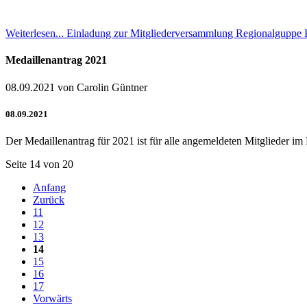
Weiterlesen...
Einladung zur Mitgliederversammlung Regionalguppe 
Medaillenantrag 2021
08.09.2021
von Carolin Güntner
08.09.2021
Der Medaillenantrag für 2021 ist für alle angemeldeten Mitglieder i
Seite 14 von 20
Anfang
Zurück
11
12
13
14
15
16
17
Vorwärts