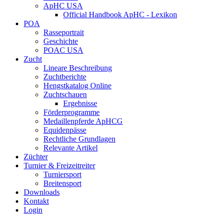
ApHC USA
Official Handbook ApHC - Lexikon
POA
Rasseportrait
Geschichte
POAC USA
Zucht
Lineare Beschreibung
Zuchtberichte
Hengstkatalog Online
Zuchtschauen
Ergebnisse
Förderprogramme
Medaillenpferde ApHCG
Equidenpässe
Rechtliche Grundlagen
Relevante Artikel
Züchter
Turnier & Freizeitreiter
Turniersport
Breitensport
Downloads
Kontakt
Login