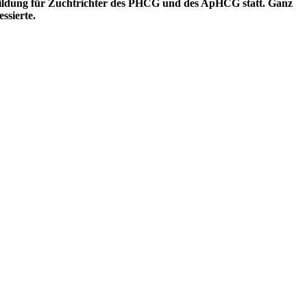
ldung für Zuchtrichter des PHCG und des ApHCG statt. Ganz
ssierte.