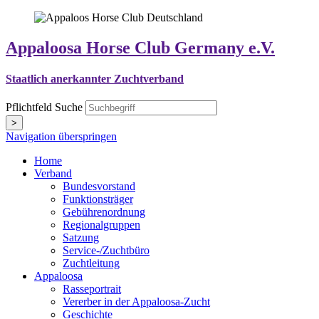
Appaloosa Horse Club Germany e.V.
Staatlich anerkannter Zuchtverband
Pflichtfeld
Suche
>
Navigation überspringen
Home
Verband
Bundesvorstand
Funktionsträger
Gebührenordnung
Regionalgruppen
Satzung
Service-/Zuchtbüro
Zuchtleitung
Appaloosa
Rasseportrait
Vererber in der Appaloosa-Zucht
Geschichte