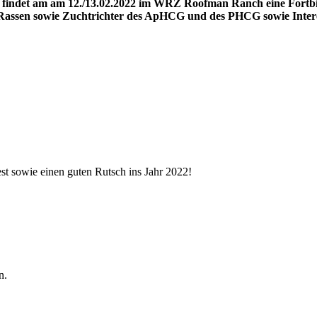
indet am am 12./13.02.2022 im WRZ Roofman Ranch eine Fortbi
r Rassen sowie Zuchtrichter des ApHCG und des PHCG sowie Intere
st sowie einen guten Rutsch ins Jahr 2022!
n.